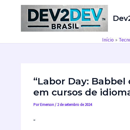
Ir
para
Dev
o
conteúdo
Início
Tecn
“Labor Day: Babbel
em cursos de idiom
Por
Emerson
/
2 de setembro de 2024
“