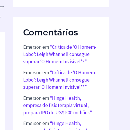
T
 Assistir em Streaming em Setembro de 2024”
Comentários
Emerson
em
“Crítica de ‘O Homem-
Lobo’: Leigh Whannell consegue
superar ‘O Homem Invisível’?”
Emerson
em
“Crítica de ‘O Homem-
Lobo’: Leigh Whannell consegue
superar ‘O Homem Invisível’?”
Emerson
em
“Hinge Health,
empresa de fisioterapia virtual,
prepara IPO de US$ 500 milhões”
Emerson
em
“Hinge Health,