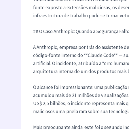
fonte exposto a extensões maliciosas, os des
infraestrutura de trabalho pode se tornar veto
## O Caso Anthropic: Quando a Segurança Falh
A Anthropic, empresa por trás do assistente d
código-fonte interno do **Claude Code** — sua
artificial. O incidente, atribuído a “erro hu
arquitetura interna de um dos produtos mais
O alcance foi impressionante: uma publicação n
acumulou mais de 21 milhões de visualizações
US$ 2,5 bilhões, o incidente representa mais 
maliciosos uma janela rara sobre sua tecnologia
Mais preocupante ainda: este foi o segundo 