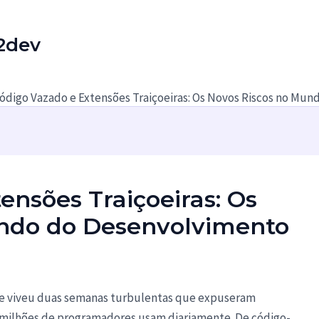
2dev
ódigo Vazado e Extensões Traiçoeiras: Os Novos Riscos no Mu
ensões Traiçoeiras: Os
ndo do Desenvolvimento
re viveu duas semanas turbulentas que expuseram
 milhões de programadores usam diariamente. De código-