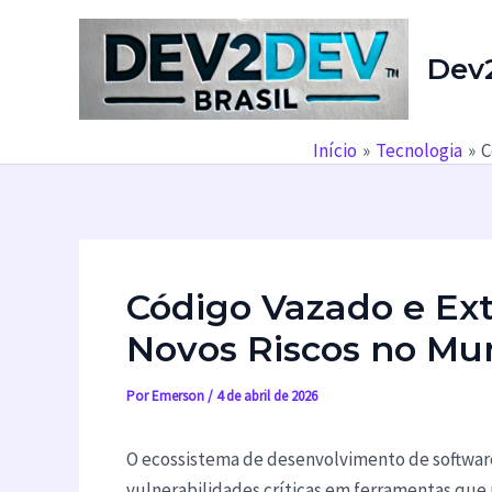
Ir
para
Dev
o
conteúdo
Início
Tecnologia
C
Código Vazado e Ext
Novos Riscos no Mu
Por
Emerson
/
4 de abril de 2026
O ecossistema de desenvolvimento de softwa
vulnerabilidades críticas em ferramentas que