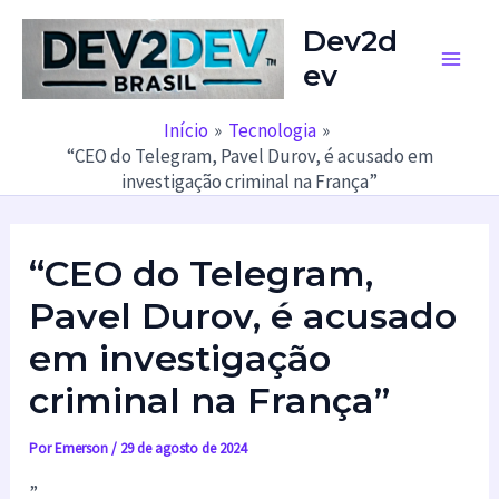
Ir
Dev2d
para
ev
o
Main
conteúdo
Men
Início
Tecnologia
“CEO do Telegram, Pavel Durov, é acusado em
investigação criminal na França”
“CEO do Telegram,
Pavel Durov, é acusado
em investigação
criminal na França”
Por
Emerson
/
29 de agosto de 2024
”