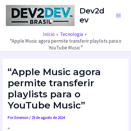
Ir
Dev2d
para
ev
o
Main
conteúdo
Men
Início
Tecnologia
“Apple Music agora permite transferir playlists para o
YouTube Music”
“Apple Music agora
permite transferir
playlists para o
YouTube Music”
Por
Emerson
/
29 de agosto de 2024
“