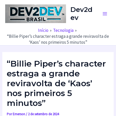
Ir
Dev2d
para
ev
o
Main
conteúdo
Men
Início
Tecnologia
“Billie Piper’s character estraga a grande reviravolta de
‘Kaos’ nos primeiros 5 minutos”
“Billie Piper’s character
estraga a grande
reviravolta de ‘Kaos’
nos primeiros 5
minutos”
Por
Emerson
/
2 de setembro de 2024