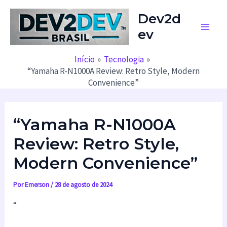
Ir
Dev2d
para
ev
o
Main
conteúdo
Men
Início
Tecnologia
“Yamaha R-N1000A Review: Retro Style, Modern
Convenience”
“Yamaha R-N1000A
Review: Retro Style,
Modern Convenience”
Por
Emerson
/
28 de agosto de 2024
“