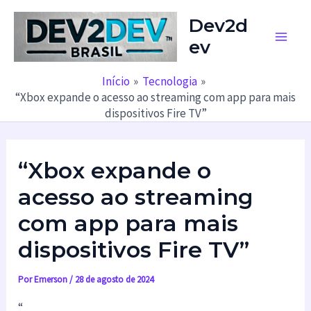
Ir
Dev2d
para
ev
o
Main
conteúdo
Men
Início
Tecnologia
“Xbox expande o acesso ao streaming com app para mais
dispositivos Fire TV”
“Xbox expande o
acesso ao streaming
com app para mais
dispositivos Fire TV”
Por
Emerson
/
28 de agosto de 2024
“