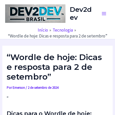
Ir
Dev2d
para
ev
o
Main
conteúdo
Men
Início
Tecnologia
“Wordle de hoje: Dicas e resposta para 2 de setembro”
“Wordle de hoje: Dicas
e resposta para 2 de
setembro”
Por
Emerson
/
2 de setembro de 2024
“
Dicas para o Wordle de hoje: