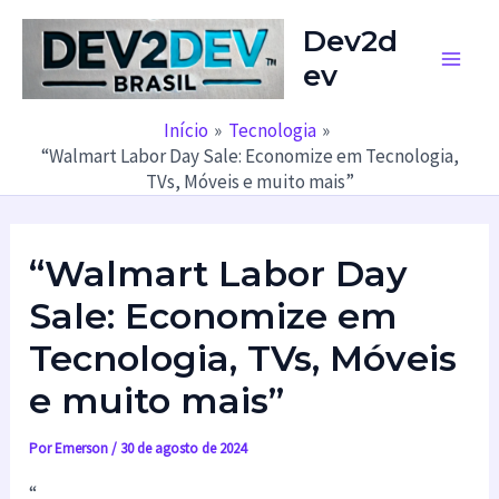
Ir
Dev2d
para
ev
o
Main
conteúdo
Men
Início
Tecnologia
“Walmart Labor Day Sale: Economize em Tecnologia,
TVs, Móveis e muito mais”
“Walmart Labor Day
Sale: Economize em
Tecnologia, TVs, Móveis
e muito mais”
Por
Emerson
/
30 de agosto de 2024
“