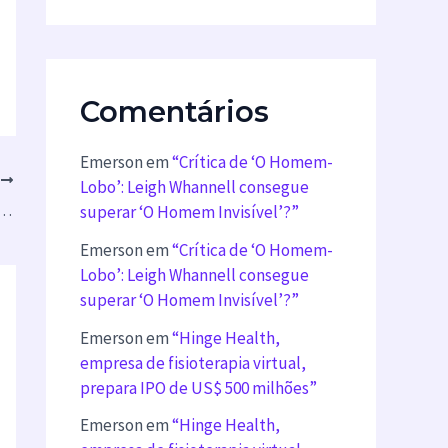
Comentários
Emerson
em
“Crítica de ‘O Homem-
T
Lobo’: Leigh Whannell consegue
e: DJI Mini 4K Fly More Combo Disponível na Amazon!
superar ‘O Homem Invisível’?”
Emerson
em
“Crítica de ‘O Homem-
Lobo’: Leigh Whannell consegue
superar ‘O Homem Invisível’?”
Emerson
em
“Hinge Health,
empresa de fisioterapia virtual,
prepara IPO de US$ 500 milhões”
Emerson
em
“Hinge Health,