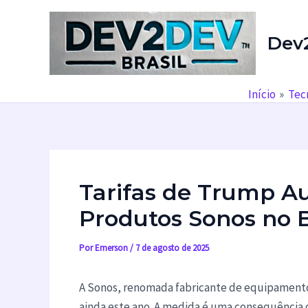
Ir
para
Dev
o
conteúdo
Início
Tec
Tarifas de Trump 
Produtos Sonos no B
Por
Emerson
/
7 de agosto de 2025
A Sonos, renomada fabricante de equipamentos
ainda este ano. A medida é uma consequência 