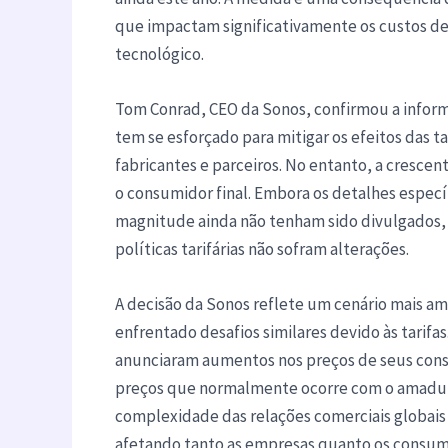
que impactam significativamente os custos d
tecnológico.
Tom Conrad, CEO da Sonos, confirmou a infor
tem se esforçado para mitigar os efeitos das t
fabricantes e parceiros. No entanto, a crescen
o consumidor final. Embora os detalhes espec
magnitude ainda não tenham sido divulgados, 
políticas tarifárias não sofram alterações.
A decisão da Sonos reflete um cenário mais am
enfrentado desafios similares devido às tarif
anunciaram aumentos nos preços de seus conso
preços que normalmente ocorre com o amadure
complexidade das relações comerciais globais
afetando tanto as empresas quanto os consum