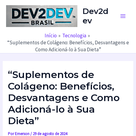
Ir
Dev2d
para
ev
o
Main
conteúdo
Men
Início
Tecnologia
“Suplementos de Colágeno: Benefícios, Desvantagens e
Como Adicioná-lo à Sua Dieta”
“Suplementos de
Colágeno: Benefícios,
Desvantagens e Como
Adicioná-lo à Sua
Dieta”
Por
Emerson
/
29 de agosto de 2024