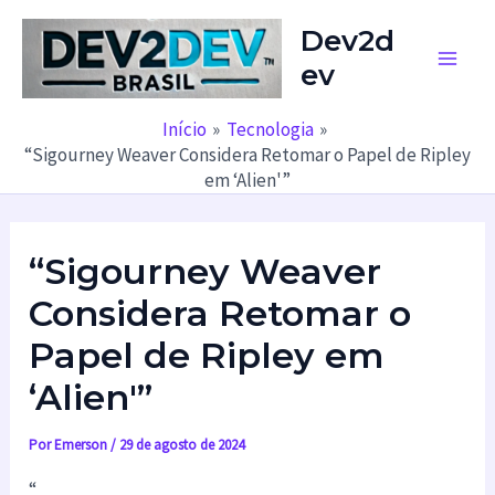
Ir
Dev2d
para
ev
o
Main
conteúdo
Men
Início
Tecnologia
“Sigourney Weaver Considera Retomar o Papel de Ripley
em ‘Alien'”
“Sigourney Weaver
Considera Retomar o
Papel de Ripley em
‘Alien'”
Por
Emerson
/
29 de agosto de 2024
“