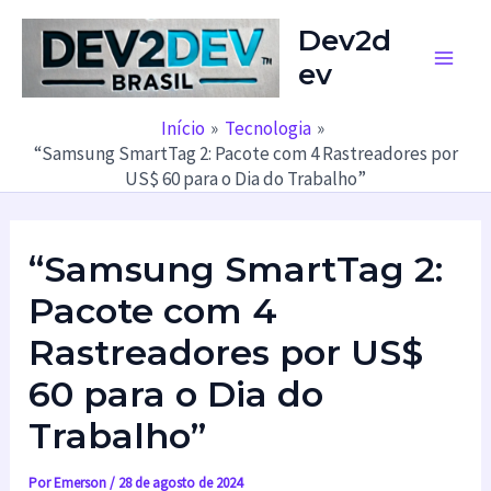
Ir
Dev2d
para
ev
o
Main
conteúdo
Men
Início
Tecnologia
“Samsung SmartTag 2: Pacote com 4 Rastreadores por
US$ 60 para o Dia do Trabalho”
“Samsung SmartTag 2:
Pacote com 4
Rastreadores por US$
60 para o Dia do
Trabalho”
Por
Emerson
/
28 de agosto de 2024