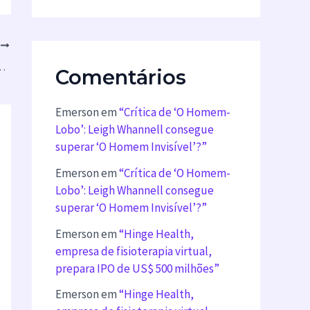
T
hões de blogs para o WordPress”
Comentários
Emerson
em
“Crítica de ‘O Homem-
Lobo’: Leigh Whannell consegue
superar ‘O Homem Invisível’?”
Emerson
em
“Crítica de ‘O Homem-
Lobo’: Leigh Whannell consegue
superar ‘O Homem Invisível’?”
Emerson
em
“Hinge Health,
empresa de fisioterapia virtual,
prepara IPO de US$ 500 milhões”
Emerson
em
“Hinge Health,