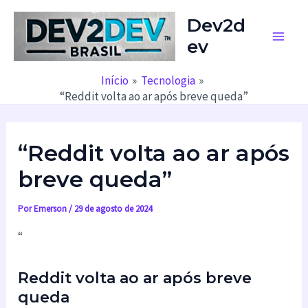
Ir
Dev2d
para
ev
o
Main
conteúdo
Men
Início
Tecnologia
“Reddit volta ao ar após breve queda”
“Reddit volta ao ar após
breve queda”
Por
Emerson
/
29 de agosto de 2024
“
Reddit volta ao ar após breve
queda