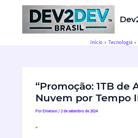
Ir
para
Dev
o
conteúdo
Início
Tecnologia
“Promoção: 1TB de
Nuvem por Tempo Il
Por
Emerson
/
2 de setembro de 2024
“