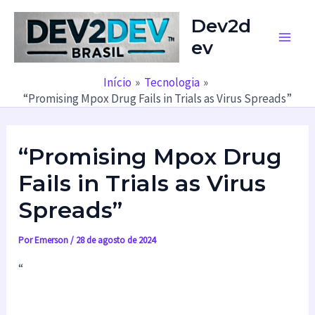
Ir
Dev2d
para
ev
o
Main
conteúdo
Men
Início
Tecnologia
“Promising Mpox Drug Fails in Trials as Virus Spreads”
“Promising Mpox Drug
Fails in Trials as Virus
Spreads”
Por
Emerson
/
28 de agosto de 2024
“