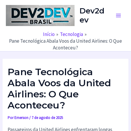
Ir
Dev2d
para
ev
o
Main
conteúdo
Men
Início
Tecnologia
Pane Tecnológica Abala Voos da United Airlines: O Que
Aconteceu?
Pane Tecnológica
Abala Voos da United
Airlines: O Que
Aconteceu?
Por
Emerson
/
7 de agosto de 2025
Passageiros da United Airlines enfrentaram longas