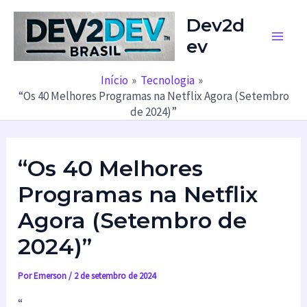
Ir
Dev2d
para
ev
o
Main
conteúdo
Men
Início
Tecnologia
“Os 40 Melhores Programas na Netflix Agora (Setembro
de 2024)”
“Os 40 Melhores
Programas na Netflix
Agora (Setembro de
2024)”
Por
Emerson
/
2 de setembro de 2024
“