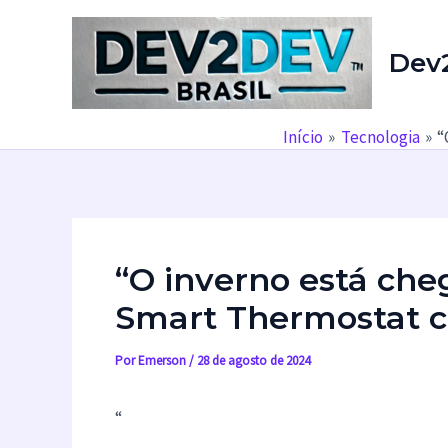
Ir
para
Dev
o
conteúdo
Início
Tecnologia
“
“O inverno está ch
Smart Thermostat 
Por
Emerson
/
28 de agosto de 2024
“