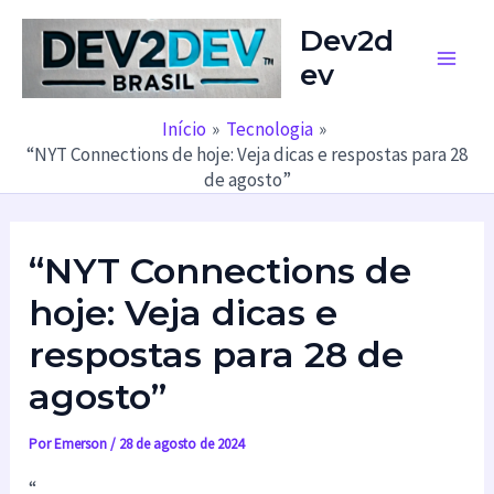
Ir
Dev2d
para
ev
o
Main
conteúdo
Men
Início
Tecnologia
“NYT Connections de hoje: Veja dicas e respostas para 28
de agosto”
“NYT Connections de
hoje: Veja dicas e
respostas para 28 de
agosto”
Por
Emerson
/
28 de agosto de 2024
“