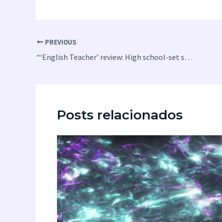
PREVIOUS
“‘English Teacher’ review: High school-set sitcom is a hilarious must-watch”
Posts relacionados