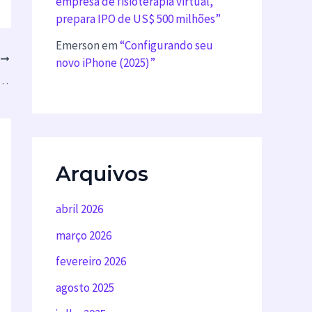
empresa de fisioterapia virtual,
prepara IPO de US$ 500 milhões”
Emerson
em
“Configurando seu
T
novo iPhone (2025)”
ini crossword answers for September 2”
Arquivos
abril 2026
março 2026
fevereiro 2026
agosto 2025