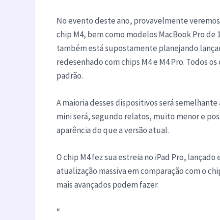
No evento deste ano, provavelmente veremos
chip M4, bem como modelos MacBook Pro de 14
também está supostamente planejando lançar
redesenhado com chips M4 e M4 Pro. Todos os 
padrão.
A maioria desses dispositivos será semelhante
mini será, segundo relatos, muito menor e p
aparência do que a versão atual.
O chip M4 fez sua estreia no iPad Pro, lançad
atualização massiva em comparação com o chip
mais avançados podem fazer.
“