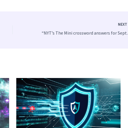
NEX
“NYT’s The M