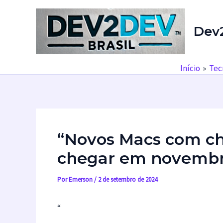
Ir
para
Dev
o
conteúdo
Início
Tec
“Novos Macs com c
chegar em novemb
Por
Emerson
/
2 de setembro de 2024
“