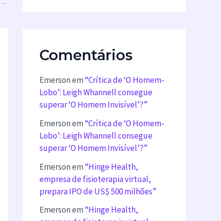
nguagem do Sono’? Descubra os 5 Tipos e como Falá-la”
Comentários
Emerson
em
“Crítica de ‘O Homem-
Lobo’: Leigh Whannell consegue
superar ‘O Homem Invisível’?”
Emerson
em
“Crítica de ‘O Homem-
Lobo’: Leigh Whannell consegue
superar ‘O Homem Invisível’?”
Emerson
em
“Hinge Health,
empresa de fisioterapia virtual,
prepara IPO de US$ 500 milhões”
Emerson
em
“Hinge Health,