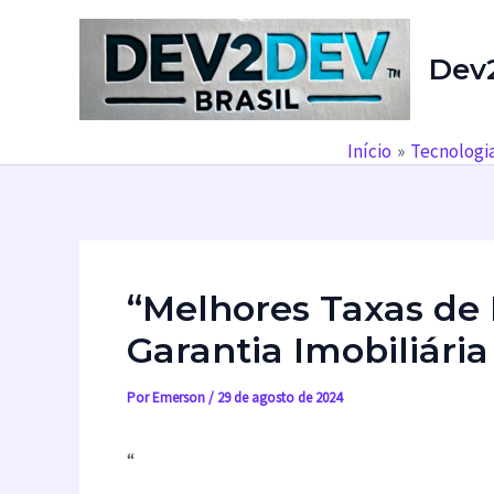
Ir
para
Dev
o
conteúdo
Início
Tecnologi
“Melhores Taxas d
Garantia Imobiliári
Por
Emerson
/
29 de agosto de 2024
“