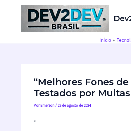
Ir
para
Dev
o
conteúdo
Início
Tecnol
“Melhores Fones de 
Testados por Muitas
Por
Emerson
/
29 de agosto de 2024
“