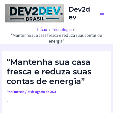
Ir
Dev2d
para
ev
o
Main
conteúdo
Men
Início
Tecnologia
“Mantenha sua casa fresca e reduza suas contas de
energia”
“Mantenha sua casa
fresca e reduza suas
contas de energia”
Por
Emerson
/
29 de agosto de 2024
“