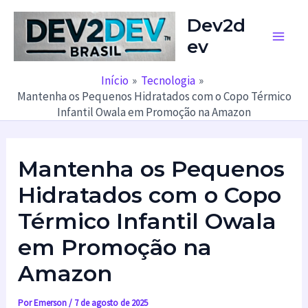
Ir
Dev2d
para
ev
o
Main
conteúdo
Men
Início
Tecnologia
Mantenha os Pequenos Hidratados com o Copo Térmico
Infantil Owala em Promoção na Amazon
Mantenha os Pequenos
Hidratados com o Copo
Térmico Infantil Owala
em Promoção na
Amazon
Por
Emerson
/
7 de agosto de 2025