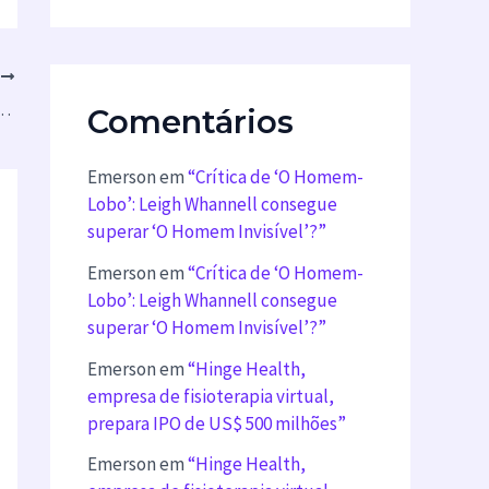
T
 para Donos de Animais de Estimação que Buscam um Lar Livre de Pelos”
Comentários
Emerson
em
“Crítica de ‘O Homem-
Lobo’: Leigh Whannell consegue
superar ‘O Homem Invisível’?”
Emerson
em
“Crítica de ‘O Homem-
Lobo’: Leigh Whannell consegue
superar ‘O Homem Invisível’?”
Emerson
em
“Hinge Health,
empresa de fisioterapia virtual,
prepara IPO de US$ 500 milhões”
Emerson
em
“Hinge Health,