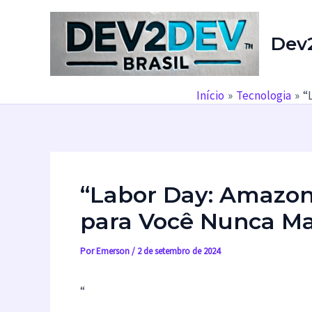
Ir
para
Dev
o
conteúdo
Início
Tecnologia
“
“Labor Day: Amazon
para Você Nunca Ma
Por
Emerson
/
2 de setembro de 2024
“