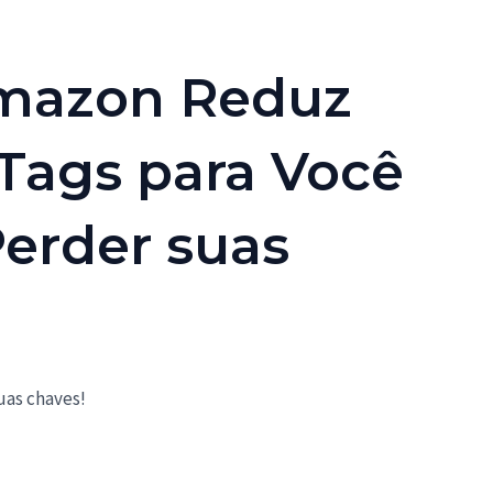
Amazon Reduz
rTags para Você
erder suas
uas chaves!