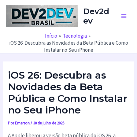
Ir
Dev2d
para
ev
o
Main
conteúdo
Men
Início
Tecnologia
iOS 26: Descubra as Novidades da Beta Pública e Como
Instalar no Seu iPhone
iOS 26: Descubra as
Novidades da Beta
Pública e Como Instalar
no Seu iPhone
Por
Emerson
/
30 de julho de 2025
A Apple liberou a versão beta pública do iOS 26, a