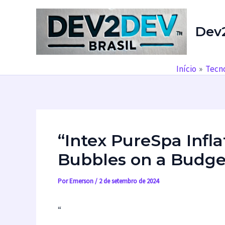
Ir
para
Dev
o
conteúdo
Início
Tecno
“Intex PureSpa Infl
Bubbles on a Budge
Por
Emerson
/
2 de setembro de 2024
“