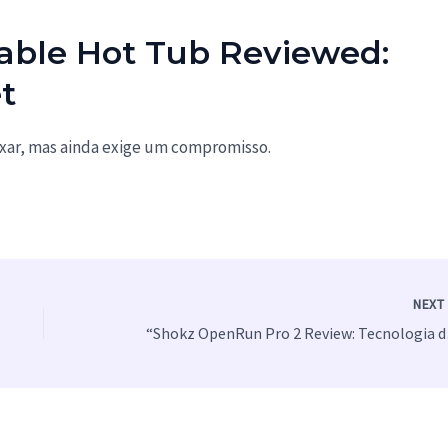
table Hot Tub Reviewed:
t
laxar, mas ainda exige um compromisso.
NEX
“Shokz O