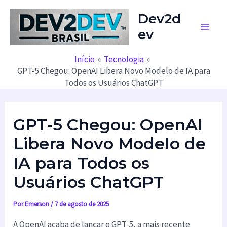
Ir
Dev2d
para
ev
o
Main
conteúdo
Men
Início
Tecnologia
GPT-5 Chegou: OpenAI Libera Novo Modelo de IA para
Todos os Usuários ChatGPT
GPT-5 Chegou: OpenAI
Libera Novo Modelo de
IA para Todos os
Usuários ChatGPT
Por
Emerson
/
7 de agosto de 2025
A OpenAI acaba de lançar o GPT-5, a mais recente