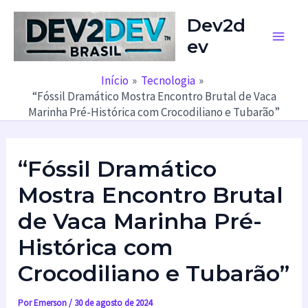
Ir
Dev2d
para
ev
o
Main
conteúdo
Men
Início
Tecnologia
“Fóssil Dramático Mostra Encontro Brutal de Vaca
Marinha Pré-Histórica com Crocodiliano e Tubarão”
“Fóssil Dramático
Mostra Encontro Brutal
de Vaca Marinha Pré-
Histórica com
Crocodiliano e Tubarão”
Por
Emerson
/
30 de agosto de 2024