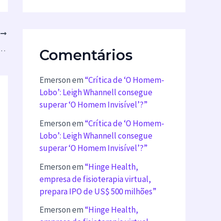
T
Assistir à 27ª Temporada Sem TV a Cabo
Comentários
Emerson
em
“Crítica de ‘O Homem-
Lobo’: Leigh Whannell consegue
superar ‘O Homem Invisível’?”
Emerson
em
“Crítica de ‘O Homem-
Lobo’: Leigh Whannell consegue
superar ‘O Homem Invisível’?”
Emerson
em
“Hinge Health,
empresa de fisioterapia virtual,
prepara IPO de US$ 500 milhões”
Emerson
em
“Hinge Health,