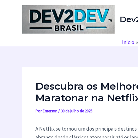
Ir
para
Dev
o
conteúdo
Início
Descubra os Melhor
Maratonar na Netfli
Por
Emerson
/
30 de julho de 2025
A Netflix se tornou um dos principais destino
abrange desde clássicos atemporais até os la