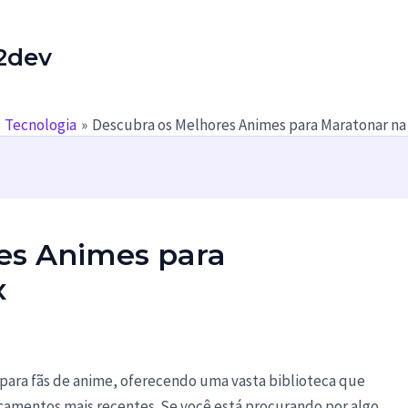
2dev
Tecnologia
Descubra os Melhores Animes para Maratonar na 
es Animes para
x
s para fãs de anime, oferecendo uma vasta biblioteca que
nçamentos mais recentes. Se você está procurando por algo