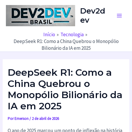
Ir
Dev2d
para
ev
o
Main
conteúdo
Men
Início
Tecnologia
DeepSeek R1: Como a China Quebrou o Monopólio
Bilionário da IA em 2025
DeepSeek R1: Como a
China Quebrou o
Monopólio Bilionário da
IA em 2025
Por
Emerson
/
2 de abril de 2026
O ano de 2025 marcou um ponto de inflexão na história