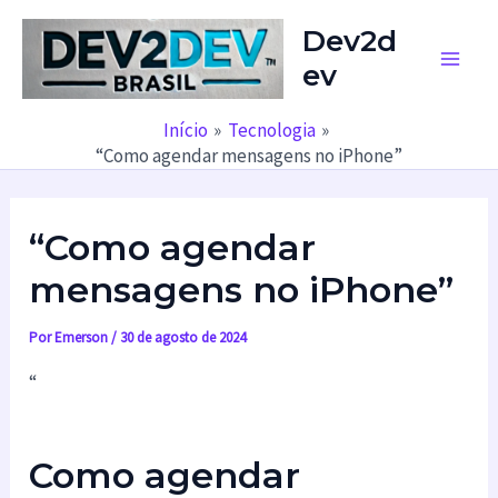
Ir
Dev2d
para
ev
o
Main
conteúdo
Men
Início
Tecnologia
“Como agendar mensagens no iPhone”
“Como agendar
mensagens no iPhone”
Por
Emerson
/
30 de agosto de 2024
“
Como agendar