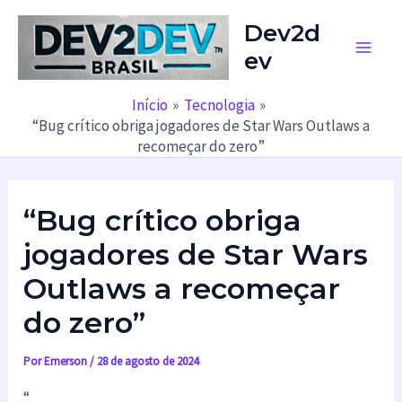
Ir
Dev2d
para
ev
o
Main
conteúdo
Men
Início
Tecnologia
“Bug crítico obriga jogadores de Star Wars Outlaws a
recomeçar do zero”
“Bug crítico obriga
jogadores de Star Wars
Outlaws a recomeçar
do zero”
Por
Emerson
/
28 de agosto de 2024
“