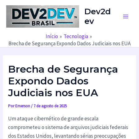
Ir
Dev2d
para
ev
o
Main
conteúdo
Men
Início
Tecnologia
Brecha de Segurança Expondo Dados Judiciais nos EUA
Brecha de Segurança
Expondo Dados
Judiciais nos EUA
Por
Emerson
/
7 de agosto de 2025
Um ataque cibernético de grande escala
comprometeu o sistema de arquivos judiciais federais
dos Estados Unidos, levantando sérias preocupações