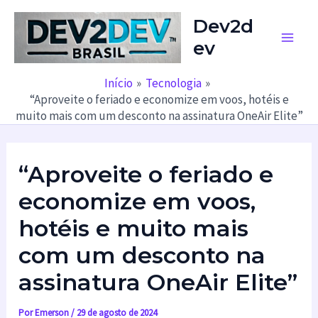
Ir
Dev2d
para
ev
o
Main
conteúdo
Men
Início
Tecnologia
“Aproveite o feriado e economize em voos, hotéis e
muito mais com um desconto na assinatura OneAir Elite”
“Aproveite o feriado e
economize em voos,
hotéis e muito mais
com um desconto na
assinatura OneAir Elite”
Por
Emerson
/
29 de agosto de 2024