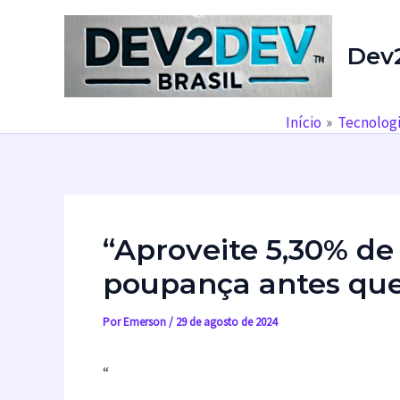
Ir
para
Dev
o
conteúdo
Início
Tecnolog
“Aproveite 5,30% de
poupança antes que
Por
Emerson
/
29 de agosto de 2024
“