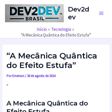
Ir
Dev2d
para
ev
o
Main
conteúdo
Men
Início
Tecnologia
“A Mecânica Quântica do Efeito Estufa”
“A Mecânica Quântica
do Efeito Estufa”
Por
Emerson
/
28 de agosto de 2024
“
A Mecânica Quântica do
Efeito Estufa