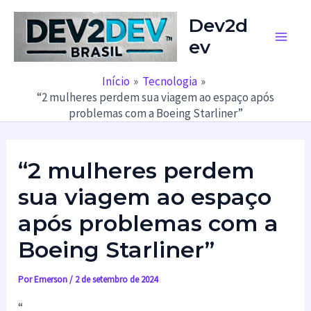
Ir
Dev2d
para
ev
o
Main
conteúdo
Men
Início
Tecnologia
“2 mulheres perdem sua viagem ao espaço após
problemas com a Boeing Starliner”
“2 mulheres perdem
sua viagem ao espaço
após problemas com a
Boeing Starliner”
Por
Emerson
/
2 de setembro de 2024
“