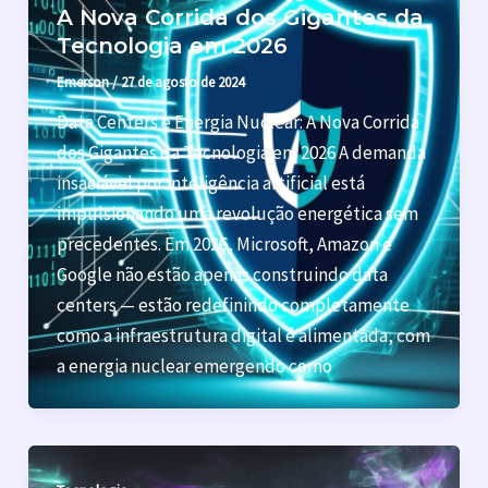
A Nova Corrida dos Gigantes da
Tecnologia em 2026
Emerson
/
27 de agosto de 2024
Data Centers e Energia Nuclear: A Nova Corrida
dos Gigantes da Tecnologia em 2026 A demanda
insaciável por inteligência artificial está
impulsionando uma revolução energética sem
precedentes. Em 2026, Microsoft, Amazon e
Google não estão apenas construindo data
centers — estão redefinindo completamente
como a infraestrutura digital é alimentada, com
a energia nuclear emergendo como