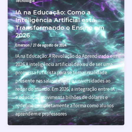
Tecnologia
IA na Educação: Como a
Inteligência Artificial está
Transformando o Ensino em
2026
Emerson
/
27 de agosto de 2024
IA na Educação: A Revolução do Aprendizado em
2026 A inteligência artificial deixou de ser uma
promessa futurista para se tornar realidade
presente nas salas de aula e universidades ao
redor do mundo. Em 2026, a integração entre IA
e educação movimenta bilhões de dólares e
redefine completamente a forma como alunos
aprendem e professores