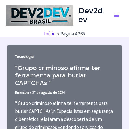
Ir
Dev2d
para
ev
o
Main
conteúdo
Men
Início
Pagina 4.265
Tecnologia
“Grupo criminoso afirma ter
ferramenta para burlar
CAPTCHAs”
Emerson
/
27 de agosto de 2024
“ Grupo criminoso afirma ter ferramenta para
burlar CAPTCHAs \n Especialistas em segurança
cibernética relataram a descoberta de um
grupo de criminosos vendendo serviços de